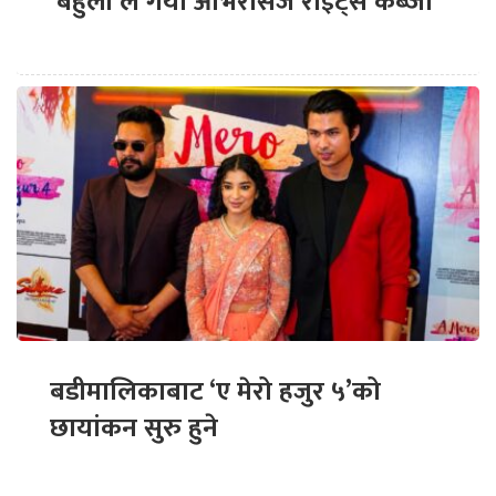
‘बेहुली’ले गर्यो ओभरसिज राइट्स कब्जा
बडीमालिकाबाट ‘ए मेरो हजुर ५’को
छायांकन सुरु हुने