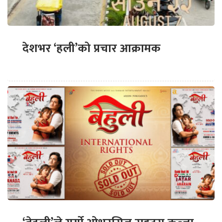
देशभर ‘हली’को प्रचार आक्रामक