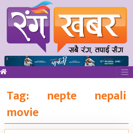
Tag:
nepte nepali
movie