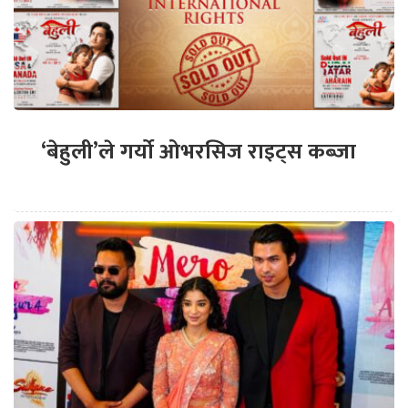
‘बेहुली’ले गर्यो ओभरसिज राइट्स कब्जा