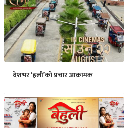
देशभर ‘हली’को प्रचार आक्रामक