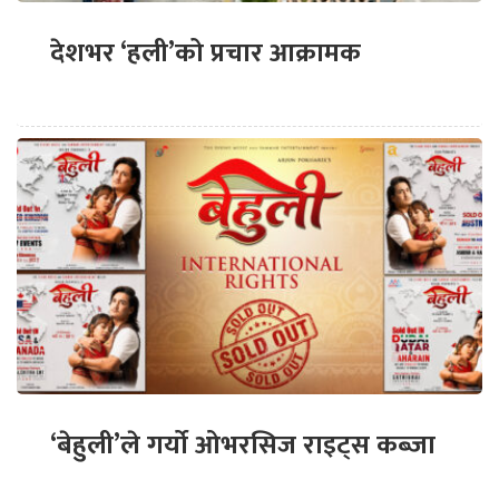
देशभर ‘हली’को प्रचार आक्रामक
‘बेहुली’ले गर्यो ओभरसिज राइट्स कब्जा