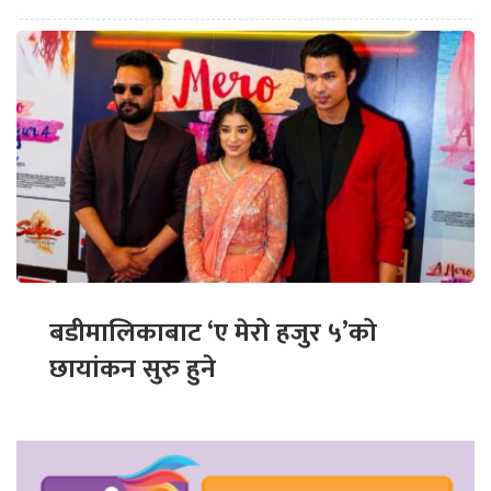
बडीमालिकाबाट ‘ए मेरो हजुर ५’को
छायांकन सुरु हुने