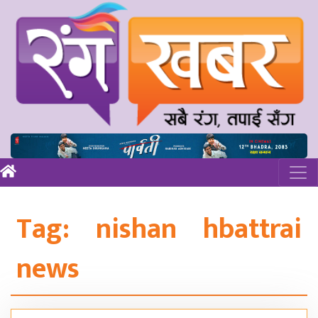
Tag:
nishan hbattrai
news