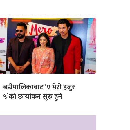
बडीमालिकाबाट ‘ए मेरो हजुर
५’को छायांकन सुरु हुने