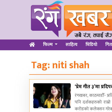
फिल्म
साहित्य
भिडियो
गित
Tag:
niti shah
‘प्रेम गीत ३’मा प्रद
रंगखबर, काठमाडौँ- प्र
पनि दर्शकहरुको राम्र
करोडको कलेक्सन गरे