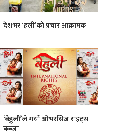
देशभर ‘हली’को प्रचार आक्रामक
‘बेहुली’ले गर्यो ओभरसिज राइट्स
कब्जा