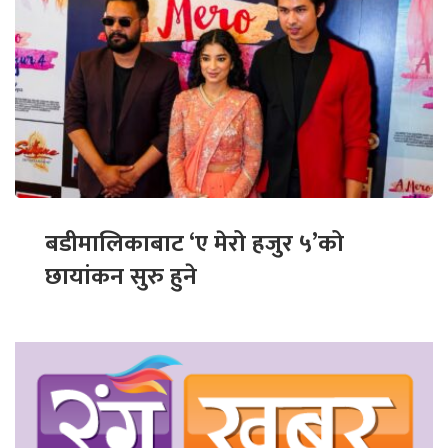
बडीमालिकाबाट ‘ए मेरो हजुर ५’को
छायांकन सुरु हुने