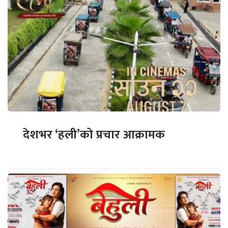
देशभर ‘हली’को प्रचार आक्रामक