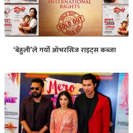
‘बेहुली’ले गर्यो ओभरसिज राइट्स कब्जा