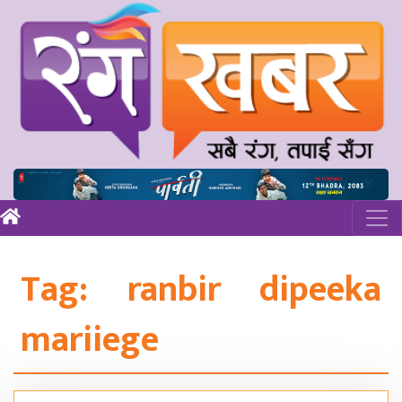
Tag:
ranbir dipeeka
mariiege