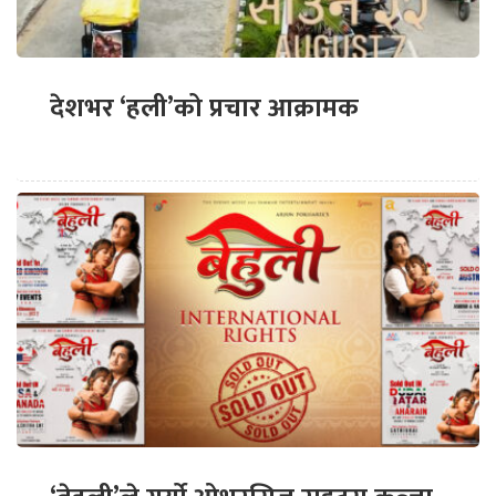
देशभर ‘हली’को प्रचार आक्रामक