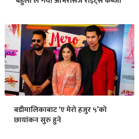
‘बेहुली’ले गर्यो ओभरसिज राइट्स कब्जा
बडीमालिकाबाट ‘ए मेरो हजुर ५’को
छायांकन सुरु हुने