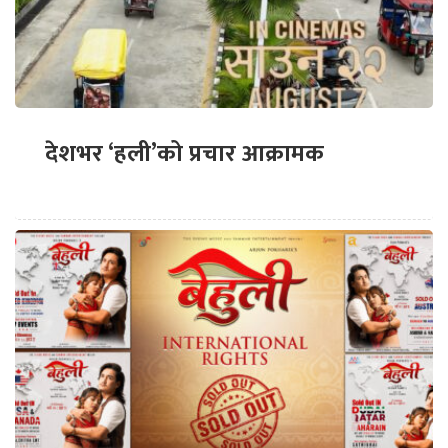
देशभर ‘हली’को प्रचार आक्रामक