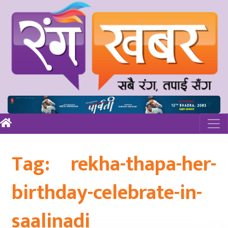
Tag:
rekha-thapa-her-
birthday-celebrate-in-
saalinadi