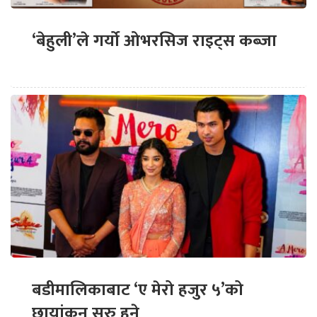
‘बेहुली’ले गर्यो ओभरसिज राइट्स कब्जा
बडीमालिकाबाट ‘ए मेरो हजुर ५’को
छायांकन सुरु हुने