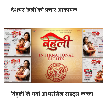
देशभर ‘हली’को प्रचार आक्रामक
‘बेहुली’ले गर्यो ओभरसिज राइट्स कब्जा