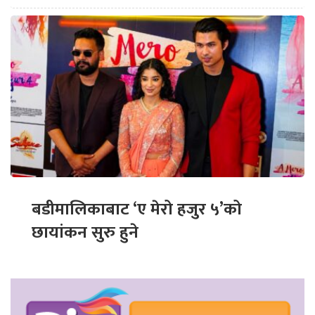
बडीमालिकाबाट ‘ए मेरो हजुर ५’को
छायांकन सुरु हुने