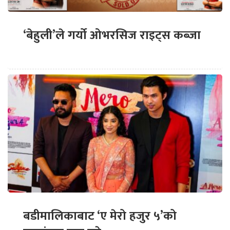
‘बेहुली’ले गर्यो ओभरसिज राइट्स कब्जा
बडीमालिकाबाट ‘ए मेरो हजुर ५’को