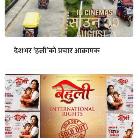
देशभर ‘हली’को प्रचार आक्रामक