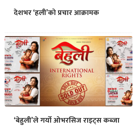
देशभर ‘हली’को प्रचार आक्रामक
‘बेहुली’ले गर्यो ओभरसिज राइट्स कब्जा