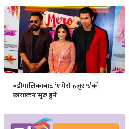
बडीमालिकाबाट ‘ए मेरो हजुर ५’को
छायांकन सुरु हुने