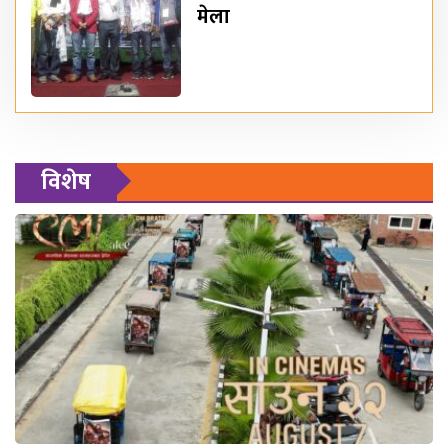
मेला
विशेष