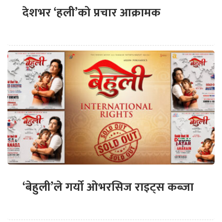
देशभर ‘हली’को प्रचार आक्रामक
‘बेहुली’ले गर्यो ओभरसिज राइट्स कब्जा