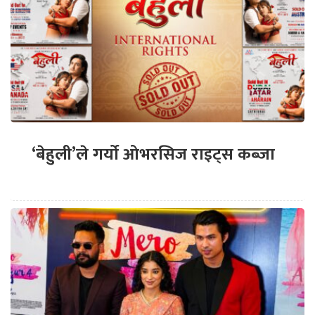
‘बेहुली’ले गर्यो ओभरसिज राइट्स कब्जा