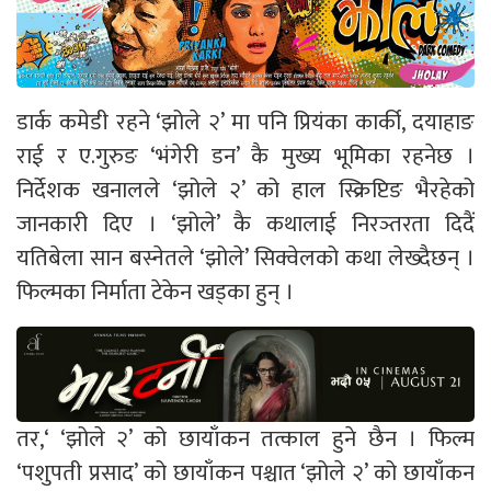
डार्क कमेडी रहने ‘झोले २’ मा पनि प्रियंका कार्की, दयाहाङ
राई र ए.गुरुङ ‘भंगेरी डन’ कै मुख्य भूमिका रहनेछ ।
निर्देशक खनालले ‘झोले २’ को हाल स्क्रिप्टिङ भैरहेको
जानकारी दिए । ‘झोले’ कै कथालाई निरञ्तरता दिदैं
यतिबेला सान बस्नेतले ‘झोले’ सिक्वेलको कथा लेख्दैछन् ।
फिल्मका निर्माता टेकेन खड्का हुन् ।
तर,‘ ‘झोले २’ को छायाँकन तत्काल हुने छैन । फिल्म
‘पशुपती प्रसाद’ को छायाँकन पश्चात ‘झोले २’ को छायाँकन