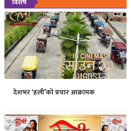
विशेष
देशभर ‘हली’को प्रचार आक्रामक