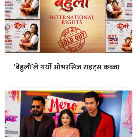
‘बेहुली’ले गर्यो ओभरसिज राइट्स कब्जा