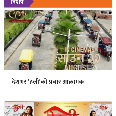
विशेष
देशभर ‘हली’को प्रचार आक्रामक