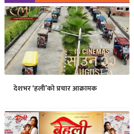
देशभर ‘हली’को प्रचार आक्रामक