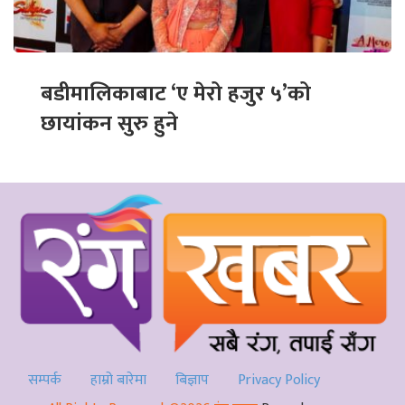
बडीमालिकाबाट ‘ए मेरो हजुर ५’को
छायांकन सुरु हुने
सम्पर्क
हाम्रो बारेमा
बिज्ञाप
Privacy Policy