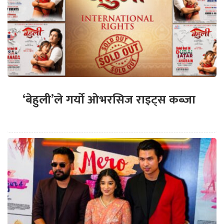
‘बेहुली’ले गर्यो ओभरसिज राइट्स कब्जा