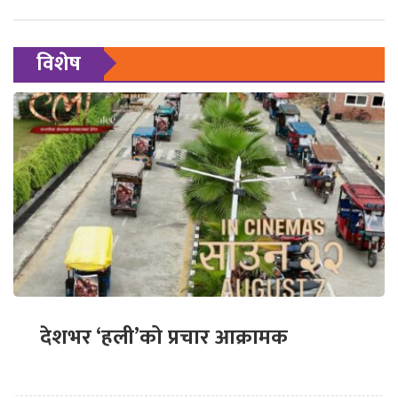
विशेष
देशभर ‘हली’को प्रचार आक्रामक