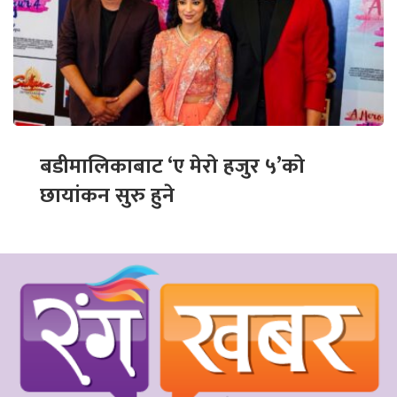
बडीमालिकाबाट ‘ए मेरो हजुर ५’को
छायांकन सुरु हुने