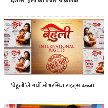
देशभर ‘हली’को प्रचार आक्रामक
‘बेहुली’ले गर्यो ओभरसिज राइट्स कब्जा