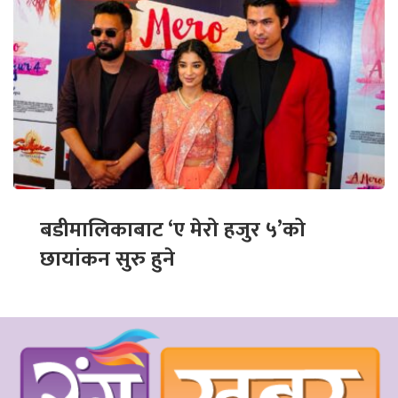
बडीमालिकाबाट ‘ए मेरो हजुर ५’को
छायांकन सुरु हुने