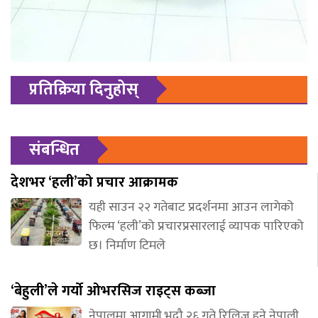
प्रतिक्रिया दिनुहोस्
संबन्धित
देशभर ‘हली’को प्रचार आक्रामक
यही साउन २२ गतेबाट प्रदर्शनमा आउन लागेको
फिल्म ‘हली’को प्रचारप्रसारलाई व्यापक पारिएको
छ। निर्माण टिमले
‘बेहुली’ले गर्यो ओभरसिज राइट्स कब्जा
नेपालमा आगामी भदौ २६ गते रिलिज हुने नेपाली