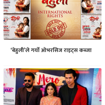
‘बेहुली’ले गर्यो ओभरसिज राइट्स कब्जा