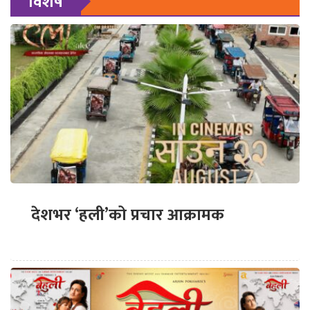
विशेष
देशभर ‘हली’को प्रचार आक्रामक