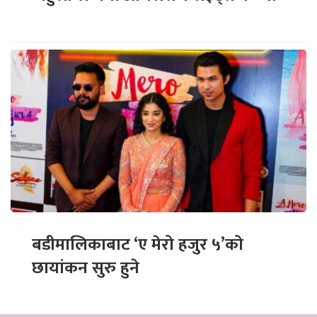
बडीमालिकाबाट ‘ए मेरो हजुर ५’को
छायांकन सुरु हुने