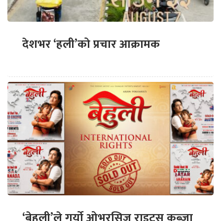
देशभर ‘हली’को प्रचार आक्रामक
‘बेहुली’ले गर्यो ओभरसिज राइट्स कब्जा