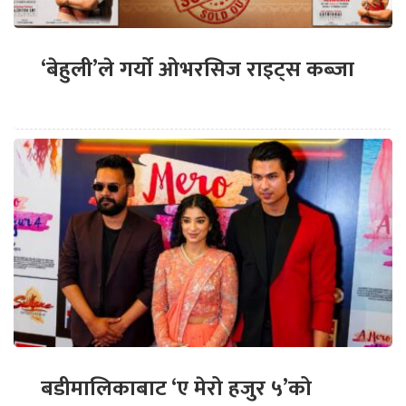
‘बेहुली’ले गर्यो ओभरसिज राइट्स कब्जा
बडीमालिकाबाट ‘ए मेरो हजुर ५’को