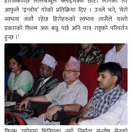
हेरिसकेपछि लालबाबुले क्लाइमेक्स छोटो लागेको तर
आफुले ‘इन्जोय’ गरेको प्रतिक्रिया दिए । उनले भने, ‘मेरो
स्वभाव जस्तै रहेछ हिरोहरुको स्वभाव त्यसैले यस्तो
प्रकारको फिल्म अरु बन्नु पर्छ अनि मात्र राष्ट्रको परिवर्तन
हुन्छ ।’
फिल्म उद्योगमा भित्रिएका नयाँ निर्माता सन्तोष सेनको