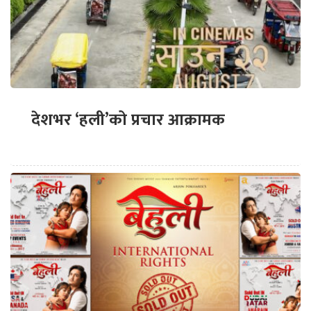
देशभर ‘हली’को प्रचार आक्रामक