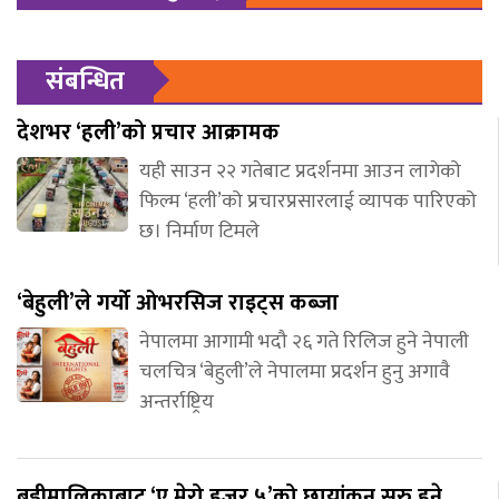
संबन्धित
देशभर ‘हली’को प्रचार आक्रामक
यही साउन २२ गतेबाट प्रदर्शनमा आउन लागेको
फिल्म ‘हली’को प्रचारप्रसारलाई व्यापक पारिएको
छ। निर्माण टिमले
‘बेहुली’ले गर्यो ओभरसिज राइट्स कब्जा
नेपालमा आगामी भदौ २६ गते रिलिज हुने नेपाली
चलचित्र ‘बेहुली’ले नेपालमा प्रदर्शन हुनु अगावै
अन्तर्राष्ट्रिय
बडीमालिकाबाट ‘ए मेरो हजुर ५’को छायांकन सुरु हुने