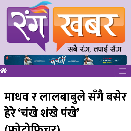
माधव र लालबाबुले सँगै बसेर
हेरे ‘चंखे शंखे पंखे’
(फोटोफिचर)