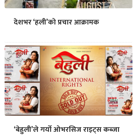
देशभर ‘हली’को प्रचार आक्रामक
‘बेहुली’ले गर्यो ओभरसिज राइट्स कब्जा