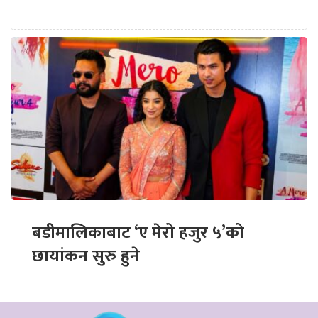
बडीमालिकाबाट ‘ए मेरो हजुर ५’को
छायांकन सुरु हुने