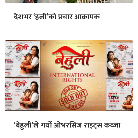
देशभर ‘हली’को प्रचार आक्रामक
‘बेहुली’ले गर्यो ओभरसिज राइट्स कब्जा