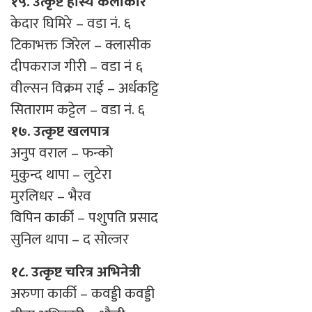
१५. उत्कृष्ट हाँस्य कलाकार
केदार घिमिरे – वडा नंं. ६
टिकाभक्त जिरेल – क्लासीक
दीपकराज गीरी – वडा नंं ६
वील्सन विक्रम राई – अर्धकट्टि
सिताराम कट्टेल – वडा नं. ६
१७. उत्कृष्ट खलपात्र
अनुप वराल – फन्को
मुकुन्द थापा – लुटेरा
मुरलिधर – भैरव
विपिन कार्की – पशुपति प्रसाद
सुनिल थापा – द सोल्जर
१८. उत्कृष्ट चरित्र अभिनेत्री
अरुणा कार्की – कवड्डी कवड्डी