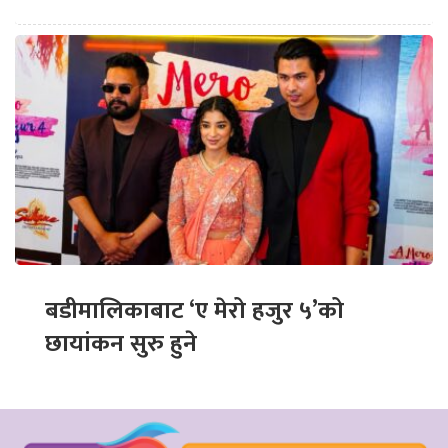
बडीमालिकाबाट ‘ए मेरो हजुर ५’को
छायांकन सुरु हुने