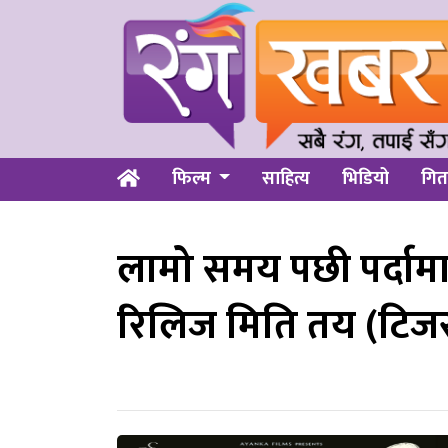
फिल्म
साहित्य
भिडियो
गित
लामो समय पछी पर्दामा
रिलिज मिति तय (टिज