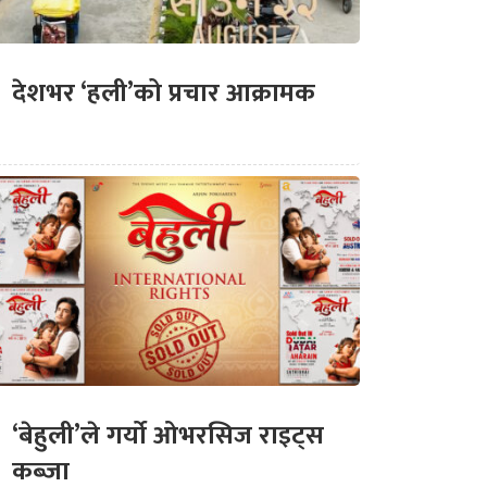
देशभर ‘हली’को प्रचार आक्रामक
‘बेहुली’ले गर्यो ओभरसिज राइट्स
कब्जा