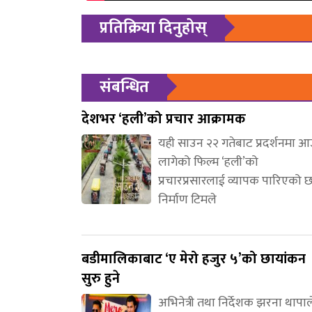
प्रतिक्रिया दिनुहोस्
संबन्धित
देशभर ‘हली’को प्रचार आक्रामक
यही साउन २२ गतेबाट प्रदर्शनमा 
लागेको फिल्म ‘हली’को
प्रचारप्रसारलाई व्यापक पारिएको 
निर्माण टिमले
बडीमालिकाबाट ‘ए मेरो हजुर ५’को छायांकन
सुरु हुने
अभिनेत्री तथा निर्देशक झरना थापाल