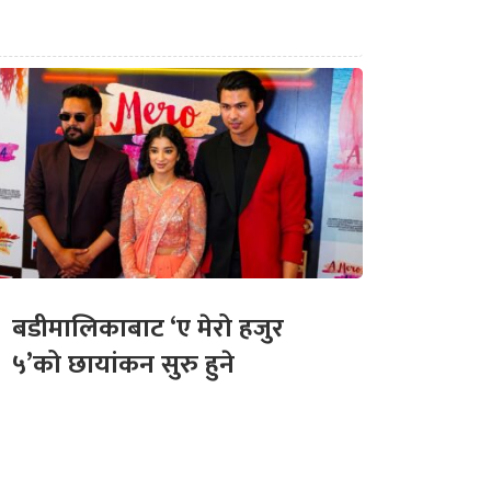
बडीमालिकाबाट ‘ए मेरो हजुर
५’को छायांकन सुरु हुने