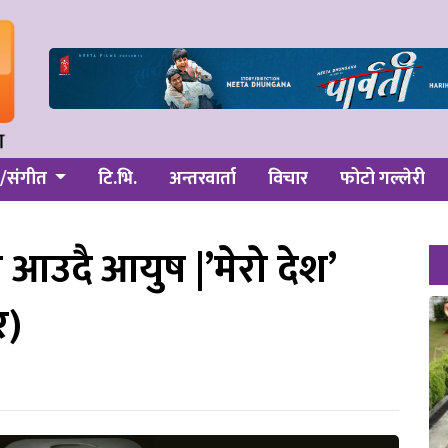
/संगीत
टि.भि.
अन्तरवार्ता
विचार
फोटो गल्लेरी
 आउदै आयुष |’मेरो देश’
र)