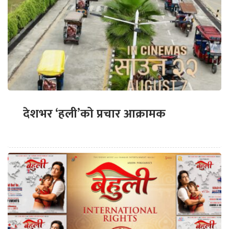
देशभर ‘हली’को प्रचार आक्रामक