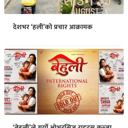
देशभर ‘हली’को प्रचार आक्रामक
‘बेहुली’ले गर्यो ओभरसिज राइट्स कब्जा