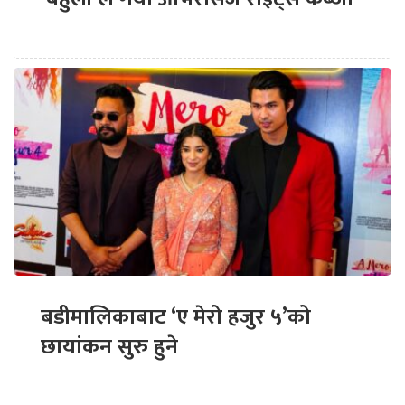
बडीमालिकाबाट ‘ए मेरो हजुर ५’को
छायांकन सुरु हुने