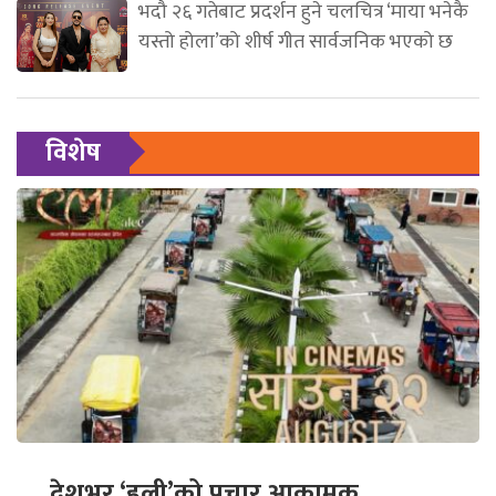
भदौ २६ गतेबाट प्रदर्शन हुने चलचित्र ‘माया भनेकै
यस्तो होला’को शीर्ष गीत सार्वजनिक भएको छ
विशेष
देशभर ‘हली’को प्रचार आक्रामक