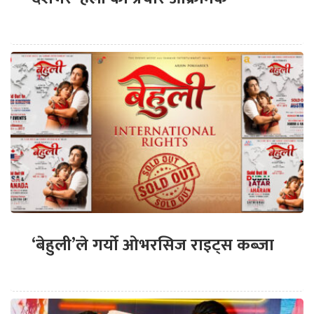
‘बेहुली’ले गर्यो ओभरसिज राइट्स कब्जा