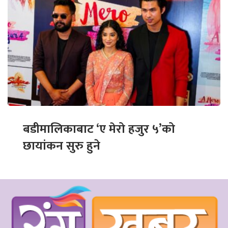
बडीमालिकाबाट ‘ए मेरो हजुर ५’को
छायांकन सुरु हुने