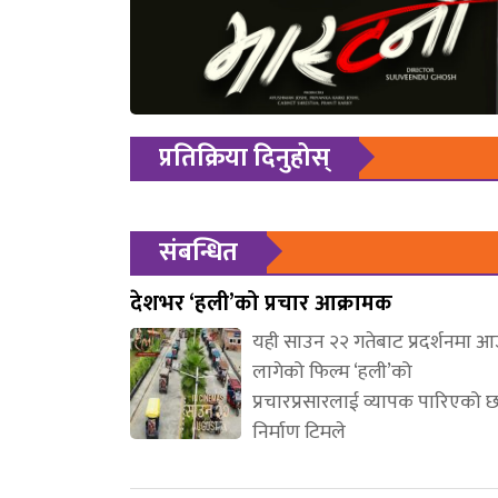
प्रतिक्रिया दिनुहोस्
संबन्धित
देशभर ‘हली’को प्रचार आक्रामक
यही साउन २२ गतेबाट प्रदर्शनमा 
लागेको फिल्म ‘हली’को
प्रचारप्रसारलाई व्यापक पारिएको 
निर्माण टिमले