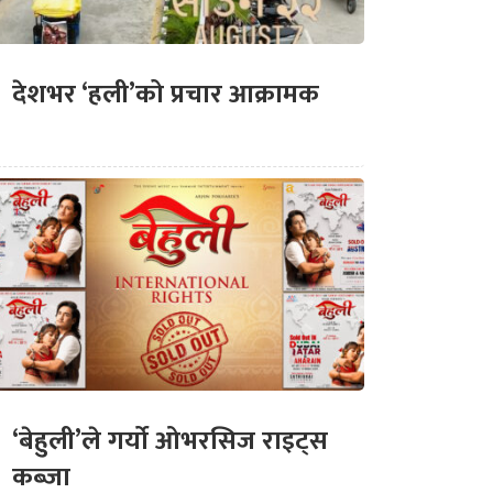
देशभर ‘हली’को प्रचार आक्रामक
‘बेहुली’ले गर्यो ओभरसिज राइट्स
कब्जा