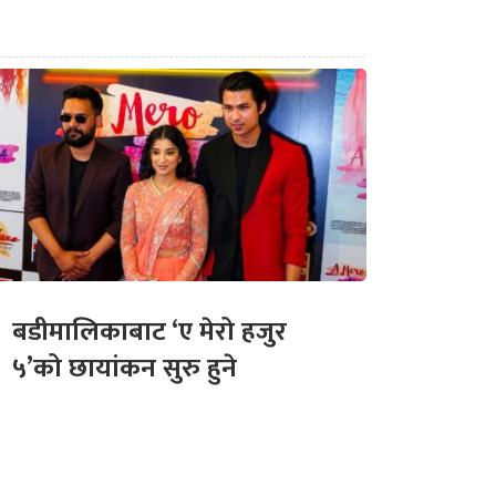
बडीमालिकाबाट ‘ए मेरो हजुर
५’को छायांकन सुरु हुने