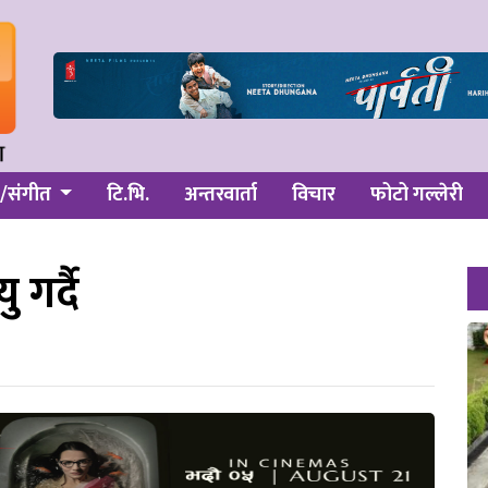
/संगीत
टि.भि.
अन्तरवार्ता
विचार
फोटो गल्लेरी
 गर्दै