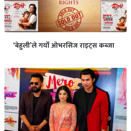
‘बेहुली’ले गर्यो ओभरसिज राइट्स कब्जा