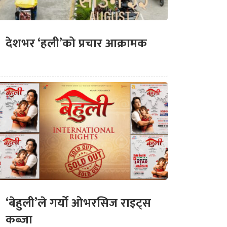
देशभर ‘हली’को प्रचार आक्रामक
‘बेहुली’ले गर्यो ओभरसिज राइट्स
कब्जा