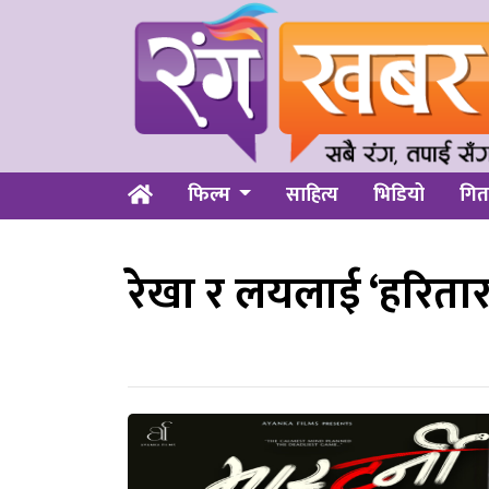
फिल्म
साहित्य
भिडियो
गित
रेखा र लयलाई ‘हरितारा