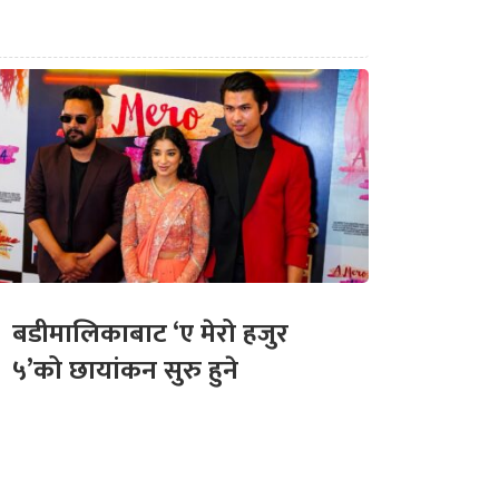
बडीमालिकाबाट ‘ए मेरो हजुर
५’को छायांकन सुरु हुने