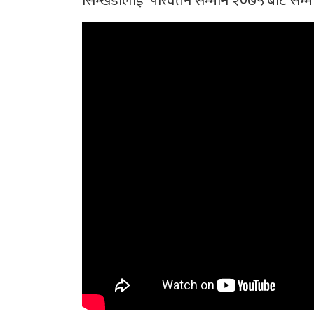
सिम्खडालाई ‘परिवर्तन सम्मान २०७५’बाट सम्मान