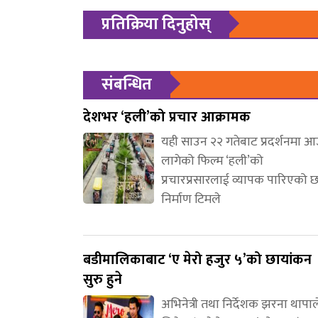
प्रतिक्रिया दिनुहोस्
संबन्धित
देशभर ‘हली’को प्रचार आक्रामक
यही साउन २२ गतेबाट प्रदर्शनमा 
लागेको फिल्म ‘हली’को
प्रचारप्रसारलाई व्यापक पारिएको 
निर्माण टिमले
बडीमालिकाबाट ‘ए मेरो हजुर ५’को छायांकन
सुरु हुने
अभिनेत्री तथा निर्देशक झरना थापाल