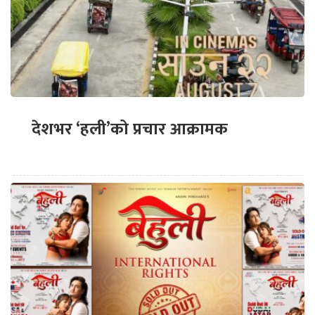
देशभर ‘हली’को प्रचार आक्रामक