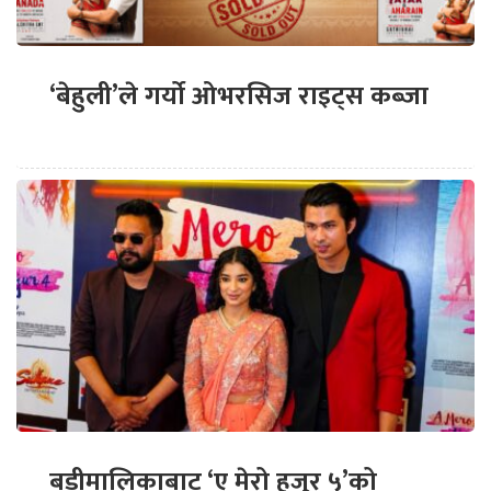
‘बेहुली’ले गर्यो ओभरसिज राइट्स कब्जा
बडीमालिकाबाट ‘ए मेरो हजुर ५’को