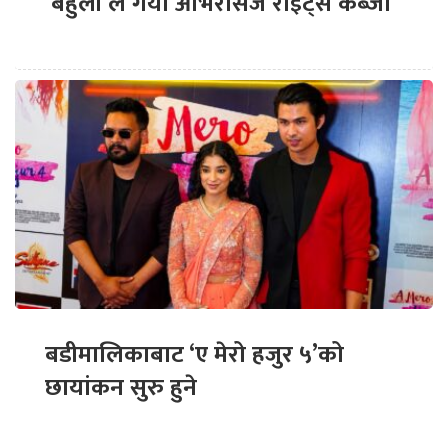
‘बेहुली’ले गर्यो ओभरसिज राइट्स कब्जा
बडीमालिकाबाट ‘ए मेरो हजुर ५’को
छायांकन सुरु हुने