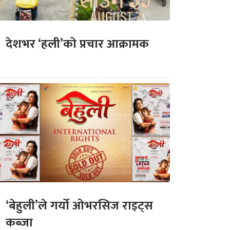
देशभर ‘हली’को प्रचार आक्रामक
‘बेहुली’ले गर्यो ओभरसिज राइट्स
कब्जा