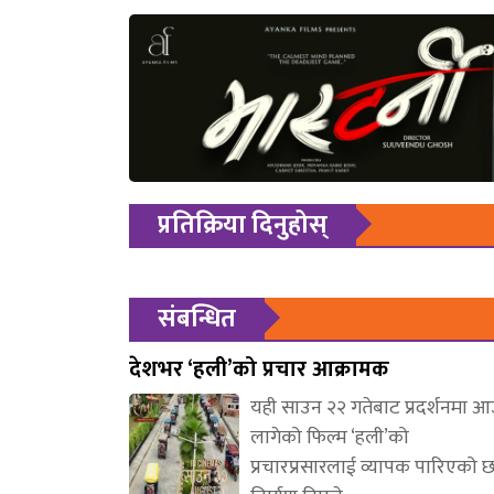
प्रतिक्रिया दिनुहोस्
संबन्धित
देशभर ‘हली’को प्रचार आक्रामक
यही साउन २२ गतेबाट प्रदर्शनमा 
लागेको फिल्म ‘हली’को
प्रचारप्रसारलाई व्यापक पारिएको 