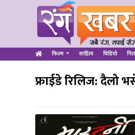
फिल्म
साहित्य
भिडियो
गित
फ्राईडे रिलिज: दैलो भर