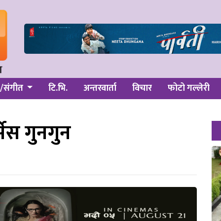
/संगीत
टि.भि.
अन्तरवार्ता
विचार
फोटो गल्लेरी
्सेस गुनगुन