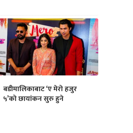
बडीमालिकाबाट ‘ए मेरो हजुर
५’को छायांकन सुरु हुने