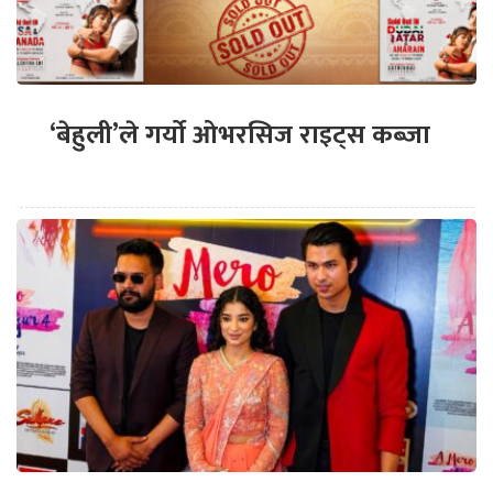
‘बेहुली’ले गर्यो ओभरसिज राइट्स कब्जा