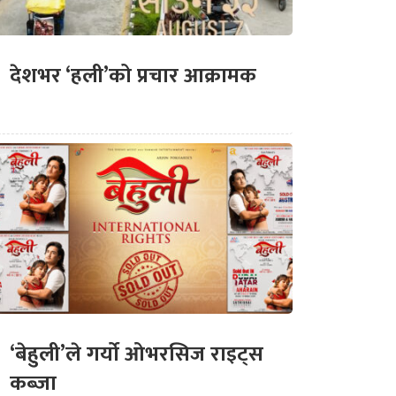
देशभर ‘हली’को प्रचार आक्रामक
‘बेहुली’ले गर्यो ओभरसिज राइट्स
कब्जा