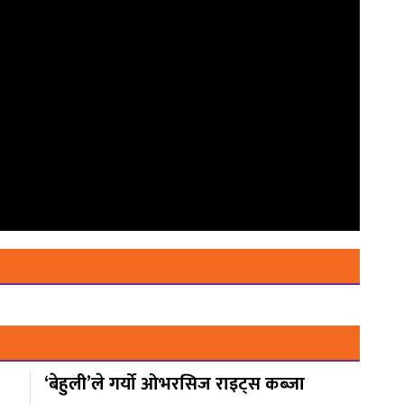
‘बेहुली’ले गर्यो ओभरसिज राइट्स कब्जा