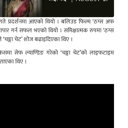
 १६ गते प्रदर्शनमा आएको थियो । बलिउड फिल्म ‘ठग्स अफ
 व्यापार गर्न सफल भएको थियो । समिक्षात्मक रुपमा ‘ठग्स
े ‘चङ्गा चेट’ शोज बढाइदिएका थिए ।
मा सेफ ल्याण्डिङ गरेको ‘चङ्गा चेट’को लाइफटाइम
 बताएका थिए ।