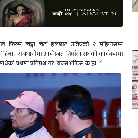
ेले फिल्म ‘चङ्गा चेट’ हलबाट उत्रिएको २ महिनासम्म
िबार राजधानीमा आयोजित निर्माता संघको कार्यक्रममा
ोधेको प्रश्नमा प्रतिप्रश्न गरे ‘बक्सअफिस के हो ?’