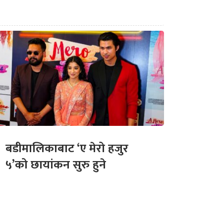
बडीमालिकाबाट ‘ए मेरो हजुर
५’को छायांकन सुरु हुने