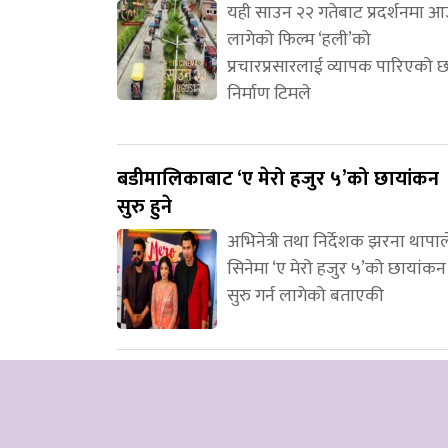
यही साउन २२ गतेबाट प्रदर्शनमा 
लागेको फिल्म ‘हली’को
प्रचारप्रसारलाई व्यापक पारिएको 
निर्माण टिमले
बडीमालिकाबाट ‘ए मेरो हजुर ५’को छायांकन
सुरु हुने
अभिनेत्री तथा निर्देशक झरना थापाल
सिनेमा ‘ए मेरो हजुर ५’को छायांकन
सुरु गर्न लागेको बताएकी