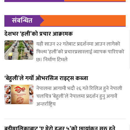
संबन्धित
देशभर ‘हली’को प्रचार आक्रामक
यही साउन २२ गतेबाट प्रदर्शनमा आउन लागेको
फिल्म ‘हली’को प्रचारप्रसारलाई व्यापक पारिएको
छ। निर्माण टिमले
‘बेहुली’ले गर्यो ओभरसिज राइट्स कब्जा
नेपालमा आगामी भदौ २६ गते रिलिज हुने नेपाली
चलचित्र ‘बेहुली’ले नेपालमा प्रदर्शन हुनु अगावै
अन्तर्राष्ट्रिय
बडीमालिकाबाट ‘ए मेरो हजुर ५’को छायांकन सुरु हुने