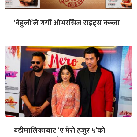
‘बेहुली’ले गर्यो ओभरसिज राइट्स कब्जा
बडीमालिकाबाट ‘ए मेरो हजुर ५’को