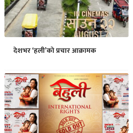
देशभर ‘हली’को प्रचार आक्रामक