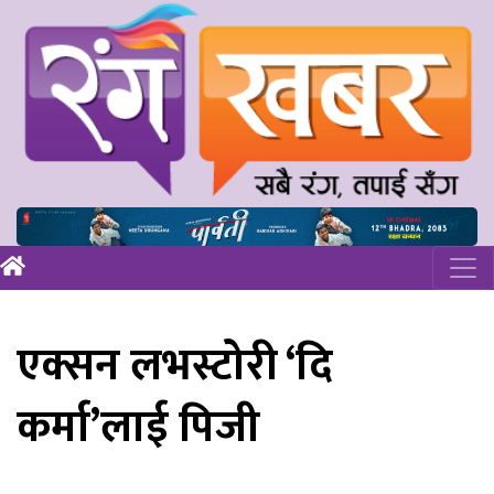
एक्सन लभस्टोरी ‘दि
कर्मा’लाई पिजी