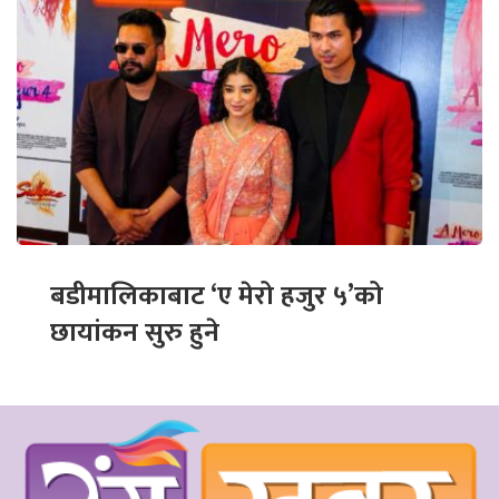
बडीमालिकाबाट ‘ए मेरो हजुर ५’को
छायांकन सुरु हुने