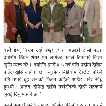
यस्तै डेब्यु फिल्म
नाइँ नभन्नु ल ४
पछाडी दोस्रो पटक
वर्षासँग स्क्रिन शेयर गर्न लागेका पलले टिमलाई लिएर
खुसि व्यक्त गरे । ‘वर्षासँग झन्डै ४-५ वर्ष पछि पर्दामा देखिन
पाउँदा खुसि लागेको छ । म्युजिक भिडियोमा देखिँदा जहिले
पनि तपाई दुई जनाको फिल्म कहिले आउँछ भनेर सोध्नु
हुन्थ्यो । अन्तत: दीपेन्द्र दाईले वर्षासँगको दोस्रो सहकार्य
जुराई दिनु भएको छ ।’
उनले अगाडी भने ‘दयाहाङ दाईसँग पहिलो पटक काम गर्न