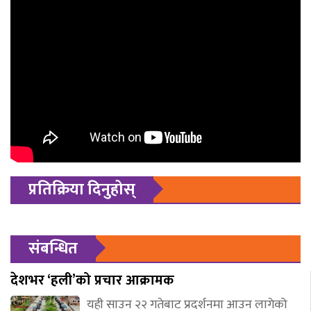
प्रतिक्रिया दिनुहोस्
संबन्धित
देशभर ‘हली’को प्रचार आक्रामक
यही साउन २२ गतेबाट प्रदर्शनमा आउन लागेको