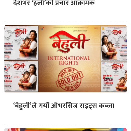
देशभर ‘हली’को प्रचार आक्रामक
‘बेहुली’ले गर्यो ओभरसिज राइट्स कब्जा