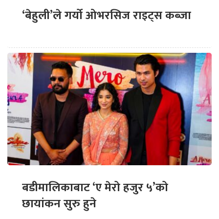
‘बेहुली’ले गर्यो ओभरसिज राइट्स कब्जा
बडीमालिकाबाट ‘ए मेरो हजुर ५’को
छायांकन सुरु हुने