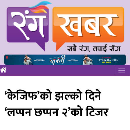
‘केजिफ’को झल्को दिने
‘लप्पन छप्पन २’को टिजर