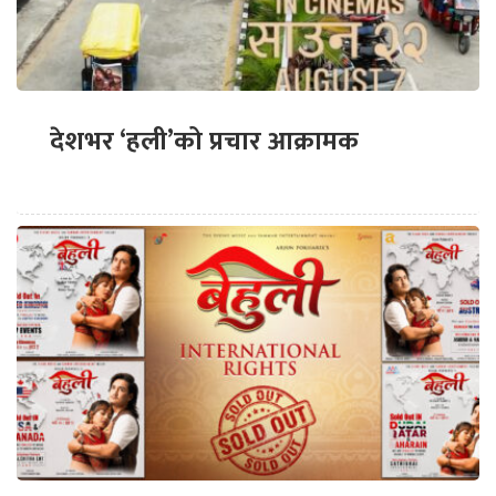
देशभर ‘हली’को प्रचार आक्रामक