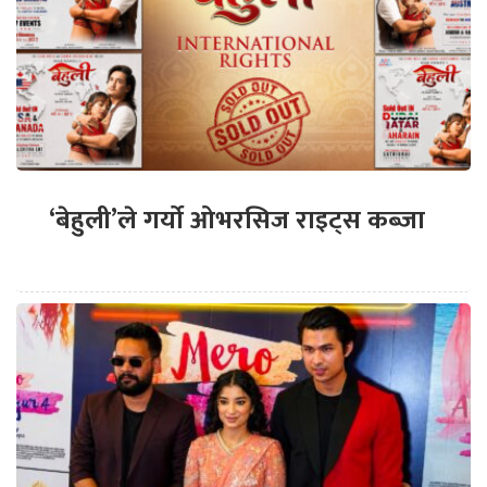
‘बेहुली’ले गर्यो ओभरसिज राइट्स कब्जा