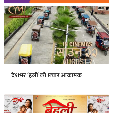
देशभर ‘हली’को प्रचार आक्रामक