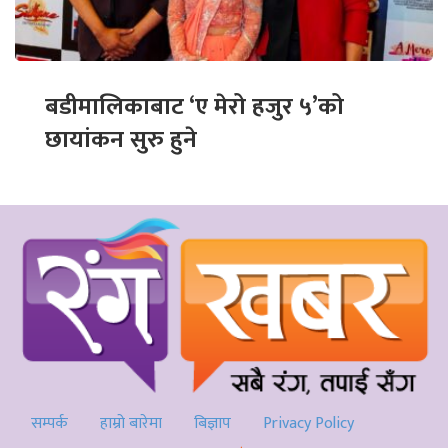
बडीमालिकाबाट ‘ए मेरो हजुर ५’को
छायांकन सुरु हुने
सम्पर्क
हाम्रो बारेमा
बिज्ञाप
Privacy Policy