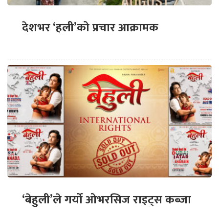
देशभर ‘हली’को प्रचार आक्रामक
‘बेहुली’ले गर्यो ओभरसिज राइट्स कब्जा