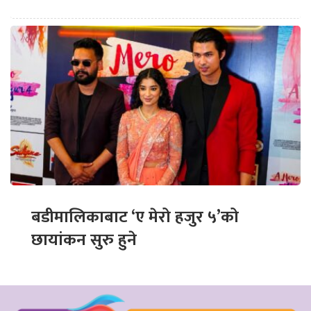
बडीमालिकाबाट ‘ए मेरो हजुर ५’को
छायांकन सुरु हुने