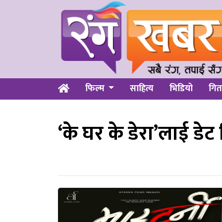
फिल्म
साहित्य
भिडियो
गित
‘के घर के डेरा’लाई डेट दि