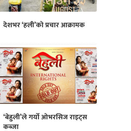
देशभर ‘हली’को प्रचार आक्रामक
‘बेहुली’ले गर्यो ओभरसिज राइट्स
कब्जा