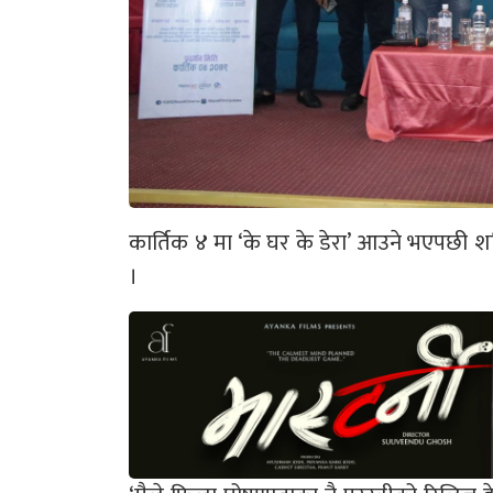
कार्तिक ४ मा ‘के घर के डेरा’ आउने भएपछी शर्मि
।