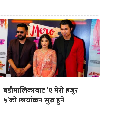
बडीमालिकाबाट ‘ए मेरो हजुर
५’को छायांकन सुरु हुने