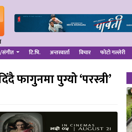
/संगीत
टि.भि.
अन्तरवार्ता
विचार
फोटो गल्लेरी
ंदै फागुनमा पुग्यो ‘परस्त्री’