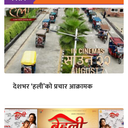
देशभर ‘हली’को प्रचार आक्रामक