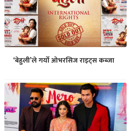
‘बेहुली’ले गर्यो ओभरसिज राइट्स कब्जा