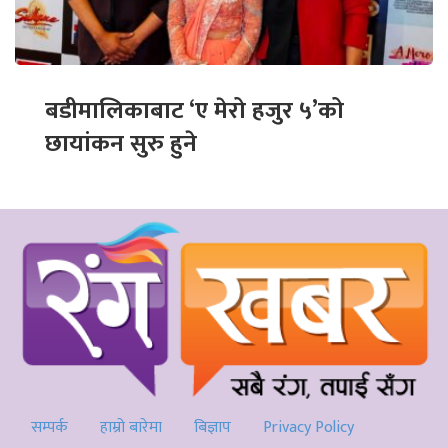
बडीमालिकाबाट ‘ए मेरो हजुर ५’को
छायांकन सुरु हुने
सम्पर्क
हाम्रो बारेमा
बिज्ञाप
Privacy Policy