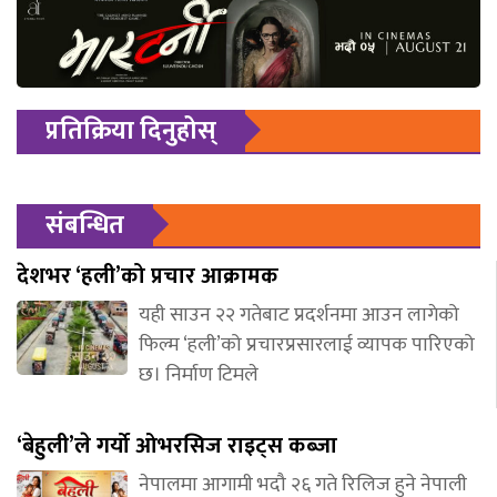
प्रतिक्रिया दिनुहोस्
संबन्धित
देशभर ‘हली’को प्रचार आक्रामक
यही साउन २२ गतेबाट प्रदर्शनमा आउन लागेको
फिल्म ‘हली’को प्रचारप्रसारलाई व्यापक पारिएको
छ। निर्माण टिमले
‘बेहुली’ले गर्यो ओभरसिज राइट्स कब्जा
नेपालमा आगामी भदौ २६ गते रिलिज हुने नेपाली