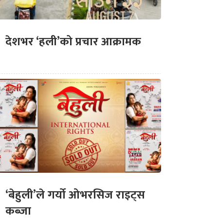
देशभर ‘हली’को प्रचार आक्रामक
‘बेहुली’ले गर्यो ओभरसिज राइट्स
कब्जा