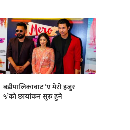
बडीमालिकाबाट ‘ए मेरो हजुर
५’को छायांकन सुरु हुने