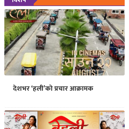
देशभर ‘हली’को प्रचार आक्रामक