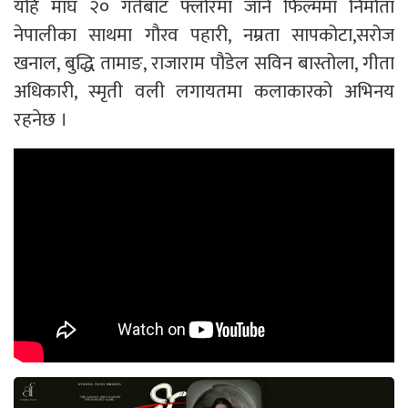
यहि माघ २० गतेबाट फ्लोरमा जाने फिल्ममा निर्माता
नेपालीका साथमा गौरव पहारी, नम्रता सापकोटा,सरोज
खनाल, बुद्धि तामाङ, राजाराम पौडेल सविन बास्तोला, गीता
अधिकारी, स्मृती वली लगायतमा कलाकारको अभिनय
रहनेछ ।