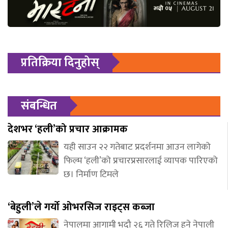
प्रतिक्रिया दिनुहोस्
संबन्धित
देशभर ‘हली’को प्रचार आक्रामक
यही साउन २२ गतेबाट प्रदर्शनमा आउन लागेको
फिल्म ‘हली’को प्रचारप्रसारलाई व्यापक पारिएको
छ। निर्माण टिमले
‘बेहुली’ले गर्यो ओभरसिज राइट्स कब्जा
नेपालमा आगामी भदौ २६ गते रिलिज हुने नेपाली