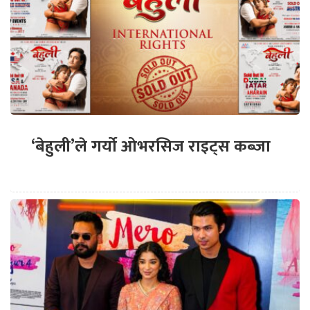
‘बेहुली’ले गर्यो ओभरसिज राइट्स कब्जा