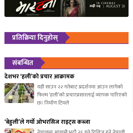
प्रतिक्रिया दिनुहोस्
संबन्धित
देशभर ‘हली’को प्रचार आक्रामक
यही साउन २२ गतेबाट प्रदर्शनमा आउन लागेको
फिल्म ‘हली’को प्रचारप्रसारलाई व्यापक पारिएको
छ। निर्माण टिमले
‘बेहुली’ले गर्यो ओभरसिज राइट्स कब्जा
नेपालमा आगामी भदौ २६ गते रिलिज हुने नेपाली