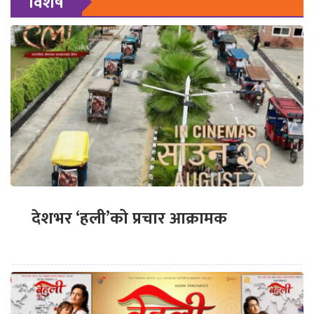
विशेष
देशभर ‘हली’को प्रचार आक्रामक