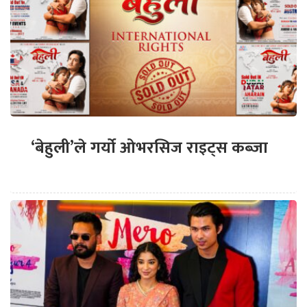
‘बेहुली’ले गर्यो ओभरसिज राइट्स कब्जा