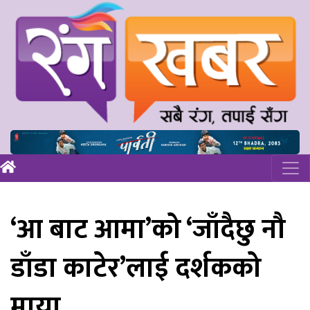
‘आ बाट आमा’को ‘जाँदैछु नौ
डाँडा काटेर’लाई दर्शकको
माया