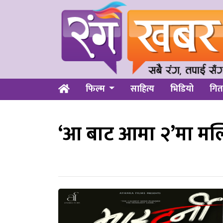
फिल्म
साहित्य
भिडियो
गित
‘आ बाट आमा २’मा मल्