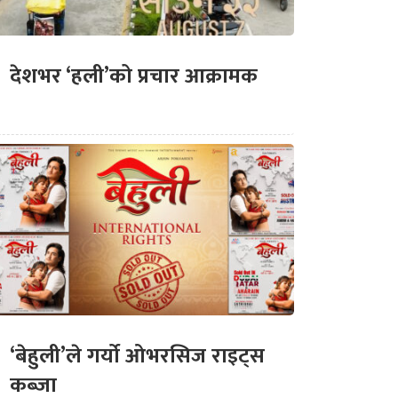
देशभर ‘हली’को प्रचार आक्रामक
‘बेहुली’ले गर्यो ओभरसिज राइट्स
कब्जा