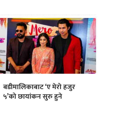
बडीमालिकाबाट ‘ए मेरो हजुर
५’को छायांकन सुरु हुने