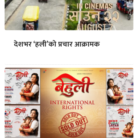
देशभर ‘हली’को प्रचार आक्रामक