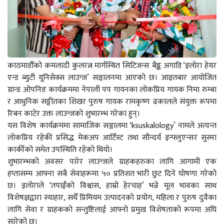
काठमाडौँको कमलादी कुलरत्न मार्गस्थित सिटिजन्स बैङ्क अगाडि ‘इलोरा हेयर
एन्ड ब्युटी यूनिसेक्स लाउन्ज’ सञ्चालनमा आएको छ। आइतबार आयोजित
ग्रान्ड ओपनिङ कार्यक्रममा नेपाली पप गायनका लोकप्रिय गायक निमा रुम्बा
र आधुनिक सङ्गीतका शिखर पुरुष गायक रामकृष्ण ढकालले संयुक्त रूपमा
रिबन काटेर उक्त लाउन्जको शुभारम्भ गरेका हुन्।
यस विशेष कार्यक्रममा सामाजिक सञ्जालमा ‘ksuskalology’ नामले अत्यन्त
लोकप्रिय रहेकी प्रसिद्ध मेकअप आर्टिस्ट तथा सौन्दर्य इन्फ्लुएन्सर सुस्मा
कार्कीको समेत उपस्थिति रहेको थियो।
शुभारम्भको अवसर पारेर लाउन्जले ग्राहकहरुका लागि आगामी एक
हप्तासम्म आफ्ना सबै सेवाहरूमा ५० प्रतिशत भारी छुट दिने घोषणा गरेको
छ। इलोराले ‘तपाईँको विश्वास, हाम्रो हेरचाह’ भन्ने मूल भावका साथ
विशेषज्ञद्वारा स्याहार, सधैँ प्रिमियम उत्पादनको प्रयोग, महिला र पुरुष दुवैका
लागि सेवा र ग्राहकको सन्तुष्टिलाई आफ्नो प्रमुख विशेषताको रूपमा अघि
सारेको छ।