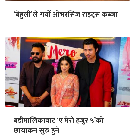
‘बेहुली’ले गर्यो ओभरसिज राइट्स कब्जा
बडीमालिकाबाट ‘ए मेरो हजुर ५’को
छायांकन सुरु हुने