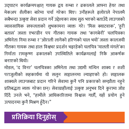
उद्घाटन कार्यक्रमपश्चात् गायक द्वय रुम्बा र ढकालले आफ्ना हेयर तथा
मेकअप शैलीका बारेमा चर्चा गरेका थिए। उनीहरूले इलोराले नेपालमै
सबैभन्दा उत्कृष्ट सेवा प्रदान गर्ने उद्देश्यका साथ सुरु भएको बताउँदै लाउन्जको
व्यावसायिक सफलताको शुभकामना व्यक्त गरे। ‘मिस क्याटवाक’, ‘हुरी
बतास’ जस्ता एभरग्रीन पप गीतका गायक तथा ‘कागबेनी’ चलचित्रका
अभिनेता निमा रुम्बा र ‘ओराली लागेको हरिणको चाल भयो’ जस्ता कालजयी
गीतका गायक तथा हाल विश्वभर प्रदर्शन भइरहेको चलचित्र ‘मालती मंगले’का
निर्माता रामकृष्ण ढकालको उपस्थितिले कार्यक्रमलाई निकै आकर्षक
बनाएको थियो।
मोडल, ‘द विनर’ चलचित्रका अभिनेता तथा उद्यमी मन्चिन शाक्य र शशी
पराजुलीको सहकार्यमा यो सलुन सञ्चालनमा ल्याइएको हो। सञ्चालक
शाक्यले लाउन्जबाट प्रदान गरिने सेवामा कुनै पनि प्रकारको सम्झौता नहुने
प्रतिबद्धता व्यक्त गरेका छन्। सेवाग्राहीलाई उत्कृष्ट अनुभव दिने कुरामा जोड
दिँदै उनले भने, “हामीले आधिकारितामा विश्वास गर्छौँ, यहाँ प्रयोग हुने
उत्पादनमा कुनै मिश्रण हुँदैन।”
प्रतिक्रिया दिनुहोस्