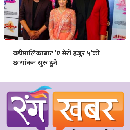
बडीमालिकाबाट ‘ए मेरो हजुर ५’को
छायांकन सुरु हुने