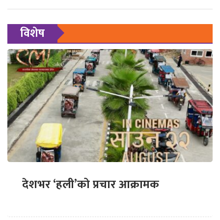
विशेष
देशभर ‘हली’को प्रचार आक्रामक