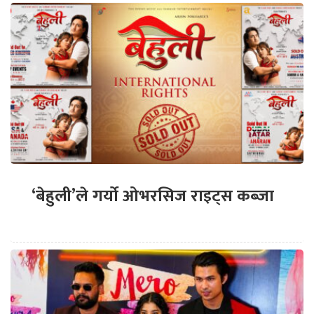
‘बेहुली’ले गर्यो ओभरसिज राइट्स कब्जा