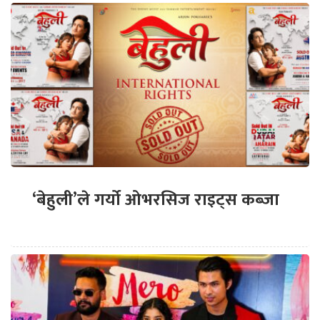
‘बेहुली’ले गर्यो ओभरसिज राइट्स कब्जा