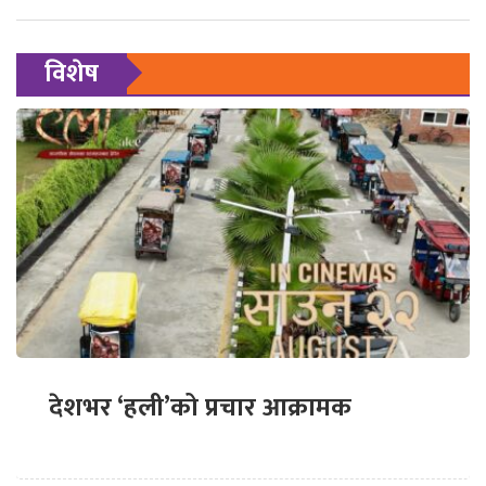
विशेष
देशभर ‘हली’को प्रचार आक्रामक