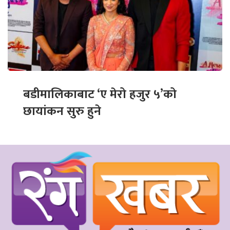
बडीमालिकाबाट ‘ए मेरो हजुर ५’को
छायांकन सुरु हुने