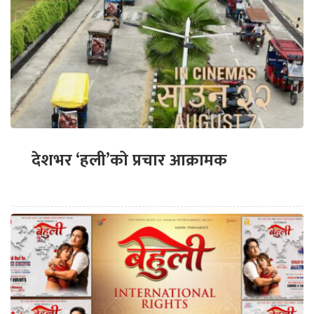
देशभर ‘हली’को प्रचार आक्रामक