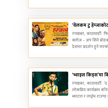
‘वेलकम टु हेम्जाक
रंगखबर, काठमाडौँ: फ
क्लोज – अप सिने प्रोड
देशभर प्रदर्शन हुने भएक
‘भ्वाइस किड्स’मा ब
रंगखबर, काठमाडौँ: ‘
लोकप्रिय कार्यक्रम बनि
ब्याटल र लाईभ राउण्ड 