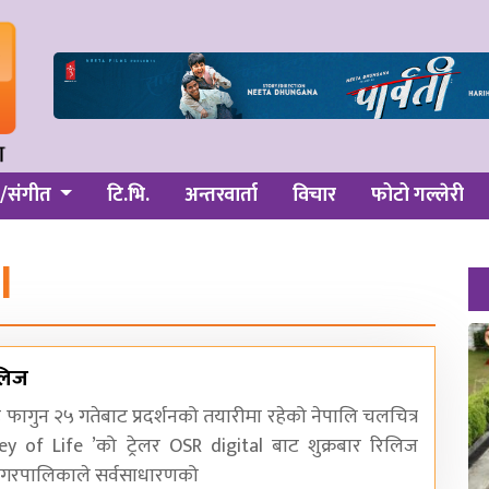
/संगीत
टि.भि.
अन्तरवार्ता
विचार
फोटो गल्लेरी
l
िलिज
 फागुन २५ गतेबाट प्रदर्शनको तयारीमा रहेको नेपालि चलचित्र
y of Life ’को ट्रेलर OSR digital बाट शुक्रबार रिलिज
नगरपालिकाले सर्वसाधारणको