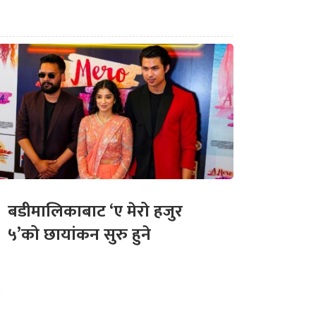
बडीमालिकाबाट ‘ए मेरो हजुर
५’को छायांकन सुरु हुने