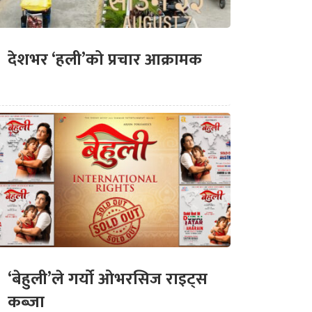
देशभर ‘हली’को प्रचार आक्रामक
‘बेहुली’ले गर्यो ओभरसिज राइट्स
कब्जा