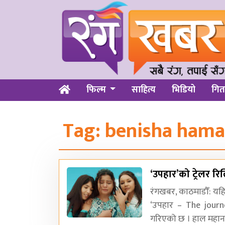
फिल्म
साहित्य
भिडियो
गित
Tag:
benisha hama
‘उपहार’को ट्रेलर र
रंगखबर, काठमाडौँ: यहि
‘उपहार – The journe
गरिएको छ । हाल महा